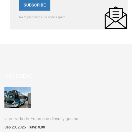
No te preocupes, no somos spam
MÁS LEIDAS
la entrada de Foton con diésel y gas nat…
Sep 23, 2025
Rate: 0.00