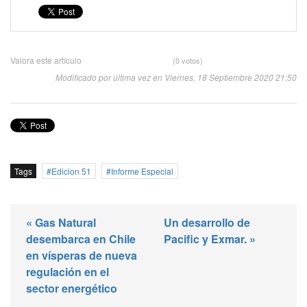
Valora este artículo
(0 votos)
Modificado por última vez en Viernes, 18 Septiembre 2020 21:50
Tags
Edicion 51
Informe Especial
« Gas Natural
Un desarrollo de
desembarca en Chile
Pacific y Exmar. »
en vísperas de nueva
regulación en el
sector energético