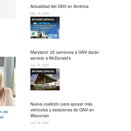
Actualidad del GNV en América
Mar 10, 2020
INFORME ESPECIAL
Maryland: 25 camiones a GNV darán
servicio a McDonald’s
Jun 19, 2020
INFORME ESPECIAL
Nueva coalición para apoyar más
vehículos y estaciones de GNV en
n de
Wisconsin
el
Jun 19, 2020