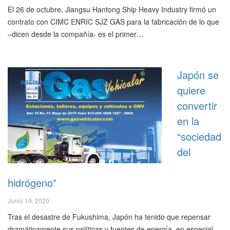
El 26 de octubre, Jiangsu Hantong Ship Heavy Industry firmó un
contrato con CIMC ENRIC SJZ GAS para la fabricación de lo que
–dicen desde la compañía- es el primer…
Japón se
INTERNACIONAL
quiere
convertir
en la
“sociedad
del
hidrógeno”
Junio 19, 2020
Tras el desastre de Fukushima, Japón ha tenido que repensar
dramáticamente sus políticas y fuentes de energía, en especial