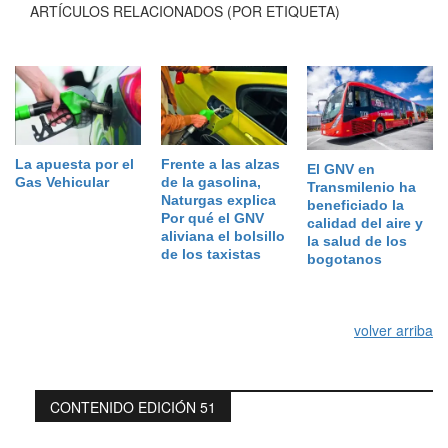
ARTÍCULOS RELACIONADOS (POR ETIQUETA)
La apuesta por el
Frente a las alzas
El GNV en
Gas Vehicular
de la gasolina,
Transmilenio ha
Naturgas explica
beneficiado la
Por qué el GNV
calidad del aire y
aliviana el bolsillo
la salud de los
de los taxistas
bogotanos
volver arriba
CONTENIDO EDICIÓN 51