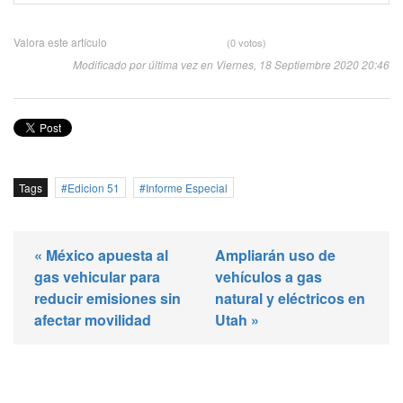
Valora este artículo
(0 votos)
Modificado por última vez en Viernes, 18 Septiembre 2020 20:46
Tags
Edicion 51
Informe Especial
« México apuesta al
Ampliarán uso de
gas vehicular para
vehículos a gas
reducir emisiones sin
natural y eléctricos en
afectar movilidad
Utah »