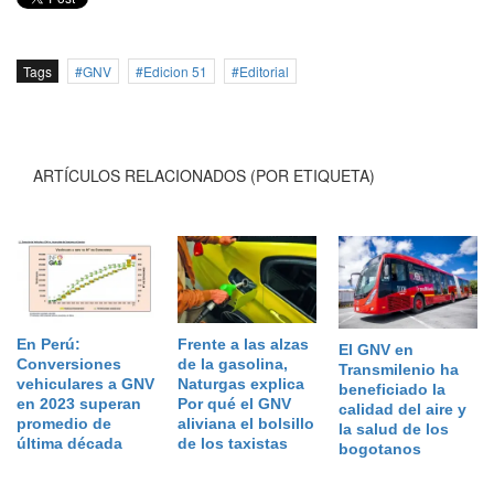
Tags
GNV
Edicion 51
Editorial
ARTÍCULOS RELACIONADOS (POR ETIQUETA)
En Perú:
Frente a las alzas
El GNV en
Conversiones
de la gasolina,
Transmilenio ha
vehiculares a GNV
Naturgas explica
beneficiado la
en 2023 superan
Por qué el GNV
calidad del aire y
promedio de
aliviana el bolsillo
la salud de los
última década
de los taxistas
bogotanos