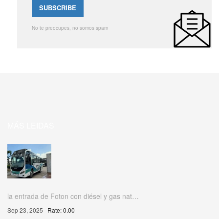
No te preocupes, no somos spam
MÁS LEIDAS
la entrada de Foton con diésel y gas nat…
Sep 23, 2025
Rate: 0.00